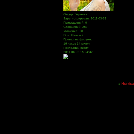
Откуда:
Украина
Зарегистрирован
: 2011-03-31
Приглашений:
0
Сообщений:
259
Уважение:
+0
Пол:
Женский
Провел на форуме:
16 часов 14 минут
Последний визит:
2011-06-02 15:24:32
Страница:
1
»
Hurrica